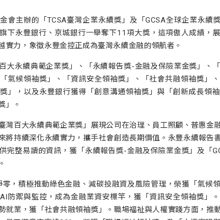
會主辦的「TCSA臺灣企業永續獎」及「GCSA全球企業永續獎
旗下永豐銀行、京城銀行一舉奪下11項大獎，這項傲人成績，
越實力，象徵永豐金控正成為臺灣永續金融的領航者。
百大永續典範企業獎」、「永續報告獎-金融及保險業金獎」、「G
「氣候領袖獎」、「資訊安全領袖獎」、「社會共融領袖獎」、
獎」，以及永豐銀行獲得「創意溝通領袖獎」與「創新成長領袖
獎」。
臺灣百大永續典範企業獎」展現公司在治理、員工照顧、普惠金
來將持續深化永續實力，攜手社會創造長期價值。永豐永續報告
供完整易讀的資訊，獲「永續報告獎-金融及保險業金獎」及「GC
。
0淨零，積極推動綠色金融、減碳投融資及風險管理，榮獲「氣候
AI防禦與監控，成為金融業資安標竿，獲「資訊安全領袖獎」
勢就業，獲「社會共融領袖獎」。職場福祉與人權實踐方面，推