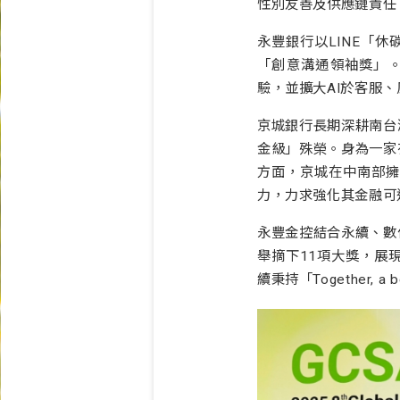
性別友善及供應鏈責任
永豐銀行以LINE「休
「創意溝通領袖獎」。同
驗，並擴大AI於客服
京城銀行長期深耕南台
金級」殊榮。身為一家
方面，京城在中南部擁
力，力求強化其金融可
永豐金控結合永續、數
舉摘下11項大獎，展
續秉持「Together,