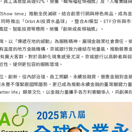
，員工滿意度高達92%，榮獲「職場福祉領袖獎」及「人權實踐
碳Show time」推動全民減碳，結合創意行銷與綠色商品，成
時推出「Orbit.AI投資水晶球」，整合AI模型、ETF分析
、風控、智能投資等應用，榮獲「創新成長領袖獎」。
灣，以「傳遞在地的感動」為服務精神，展現金融業社會責任，
有溫度的地方金融機構，京城銀行致力連結在地量能，推動普惠
有廣大客群，對於高齡化現象感受尤深。京城銀行以高齡者與弱
近性，提供更包容的服務環境。
位、創新，從內部治理、員工照顧、永續投融資、普惠金融到金
現永豐不僅緊跟國際趨勢，更已成為推動永續金融的臺灣關鍵力
 a better life」願景文化，以金融力量攜手各方利害關係人，共創