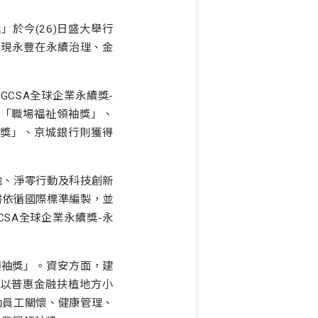
」於今(26)日盛大舉行
展現永豐在永續治理、金
CSA全球企業永續獎-
「職場福祉領袖獎」、
獎」、京城銀行則獲得
融、淨零行動及科技創新
書依循國際標準編製，並
SA全球企業永續獎-永
領袖獎」。資安方面，建
。以普惠金融扶植地方小
動員工關懷、健康管理、