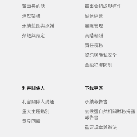
董事長的話
董事會組成與運作
治理架構
誠信經營
永續藍圖與承諾
風險管理
榮耀與肯定
高階薪酬
責任稅務
資訊與隱私安全
金融犯罪防制
利害關係人
下載專區
利害關係人溝通
永續報告書
重大主題鑑別
氣候暨自然相關財務揭露
報告書
意見回饋
重要規章與辦法