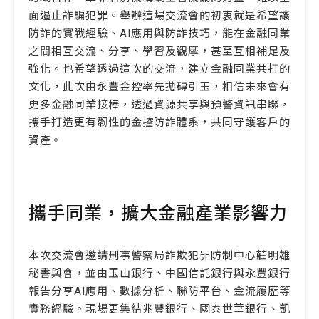
面遏止詐騙犯罪。舉辦這場交流會的初衷就是希望讓
防詐的實戰經驗、AI應用與防詐技巧，能在金融同業
之間相互交流、分享、學習及觀摩，甚至互相補足及
強化。也希望透過這次的交流，建立金融同業共打的
文化，此次由永豐金控率先拋磚引玉，相信未來會有
更多金融同業接棒，透過資源共享與預警資訊串聯，
攜手打造更有韌性的金控防詐體系，共同守護客戶的
資產。
攜手同業，擴大金融產業影響力
本次交流會邀請刑事警察局詐欺犯罪防制中心莊明雄
秘書與會，並由玉山銀行、中國信託銀行與永豐銀行
報告分享AI應用、數據分析、聯防平台、金流履歷等
實務經驗。現場更集結兆豐銀行、國泰世華銀行、凱