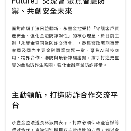
Future」交流會 聚焦智慧防
禦、共創安全未來
面對詐騙手法日益翻新，永豐金控秉持「守護客戶資
產安全、強化金融防詐韌性」的核心理念，於日前主
辦「永豐金暨同業防詐交流會」，邀集警政署刑事警
察局及國內主要金融同業齊聚一堂，聚焦AI科技應
用、跨界合作、聯防與最新詐騙趨勢，攜手打造更堅
實的金融防詐生態圈，強化金融產業防詐能量。
主動領航，打造防詐合作交流平
台
永豐金控法遵長林淑閔表示，打詐必須仰賴產官媒等
跨域合作，單靠個別機構或主管機關的力量，難以全