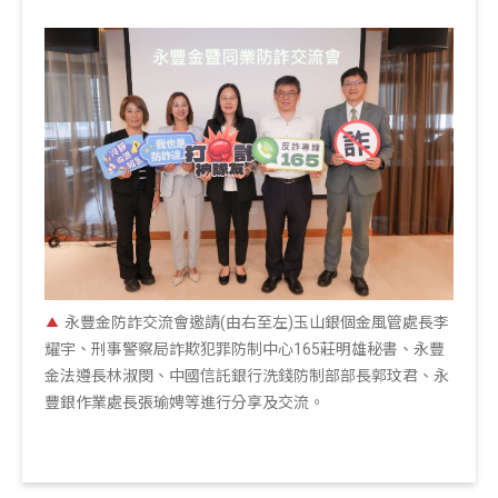
永豐金防詐交流會邀請(由右至左)玉山銀個金風管處長李
耀宇、刑事警察局詐欺犯罪防制中心165莊明雄秘書、永豐
金法遵長林淑閔、中國信託銀行洗錢防制部部長郭玟君、永
豐銀作業處長張瑜娉等進行分享及交流。