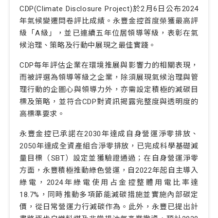
CDP(Climate Disclosure Project)於2月6日公布2024
年氣候變遷問卷評比成績。永豐金控首度榮獲最高評
級「A級」，並已連續五年位居領導等級，表彰在氣
候治理、策略及行動中展現之最佳實踐。
CDP每年評估企業在環境推展與影響力的相關表現，
而被評選為領導等級之企業，除須展現氣候治理與管
理行動的企圖心與領導力外，亦需設定積極的減碳目
標及策略，並符合CDP對資訊揭露完整度與透明度的
高標準要求。
永豐金控已承諾在2030年達成自身營運淨零排放、
2050年達成全資產組合淨零排放，已完成科學基礎減
量目標（SBT）設定並獲驗證通過；在自身營運淨零
方面，永豐積極推動綠色營運，自2022年起自主導入
綠電，2024年綠電使用占金控整體用電比率達
18.7%，同時推動多項節能減碳措施並實施內部碳定
價，從日常營運力行減碳作為。此外，永豐已提出計