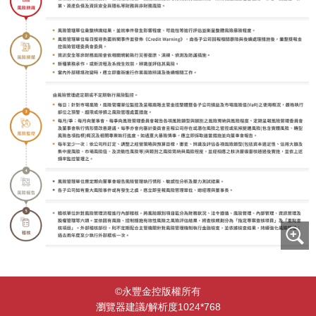
©永豐金控版權所有
瀏覽器建議
/解析度1024*768