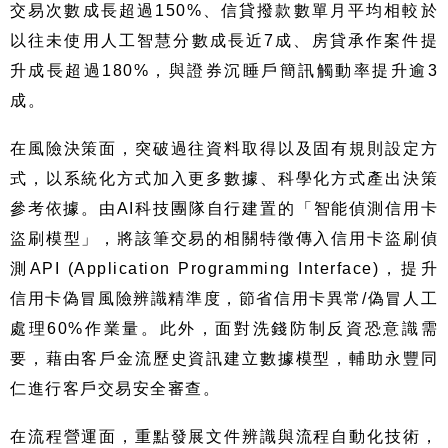
交易次數成長超過
150%
、信貸撥款數單月平均相較於
以往未使用人工智慧分數成長近
7
成、房貸承作案件提
升成長超過
180%
，與證券沉睡戶簡訊觸動率提升逾
3
成。
在風險決策面，突破過往資料取得以及固有規則設定方
式，以系統化方式加入更多數據、科學化方式產出決策
參考依據。由
AI
科技團隊自行建置的「智能偵測信用卡
盜刷模型」，將該筆交易的相關特徵傳入信用卡盜刷偵
測
API (Application Programming Interface)
，提升
信用卡偽冒風險辨識精準度，節省信用卡異常
/
偽冒人工
處理
60%
作業量。此外，面對洗錢防制反資恐意識需
要，藉由客戶金流歷史資訊建立數據模型，輔助永豐同
仁進行客戶交易安全審查。
在流程營運面，重點發展文件辨識與流程自動化技術，