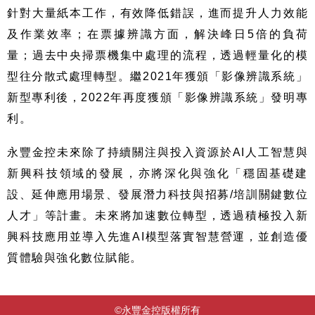
針對大量紙本工作，有效降低錯誤，進而提升人力效能
及作業效率；在票據辨識方面，解決峰日
5
倍的負荷
量；過去中央掃票機集中處理的流程，透過輕量化的模
型往分散式處理轉型。繼
2021
年獲頒「影像辨識系統」
新型專利後，
2022
年再度獲頒「影像辨識系統」發明專
利。
永豐金控未來除了持續關注與投入資源於
AI
人工智慧與
新興科技領域的發展，亦將深化與強化「穩固基礎建
設、延伸應用場景、發展潛力科技與招募
/
培訓關鍵數位
人才」等計畫。未來將加速數位轉型，透過積極投入新
興科技應用並導入先進
AI
模型落實智慧營運，並創造優
質體驗與強化數位賦能。
©永豐金控版權所有