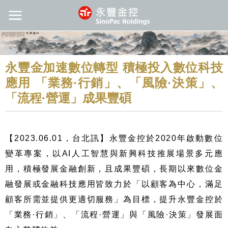
永豐金加速數位轉型 積極投入數位科技
應用 「業務·行銷」、「風險·決策」、
「流程·營運」成果豐碩
【2023.06.01，台北訊】永豐金控於
2020
年啟動數位
變革專案，以
AI
人工智慧與新興科技推展場景多元應
用，積極發展金融創新，且成果豐碩，長期以來數位金
融發展或金融科技應用皆致力於「以顧客為中心，滿足
顧客所需並提供更適切服務」為目標，提升永豐金控於
「業務
·
行銷」、「流程
·
營運」與「風險
·
決策」發展面