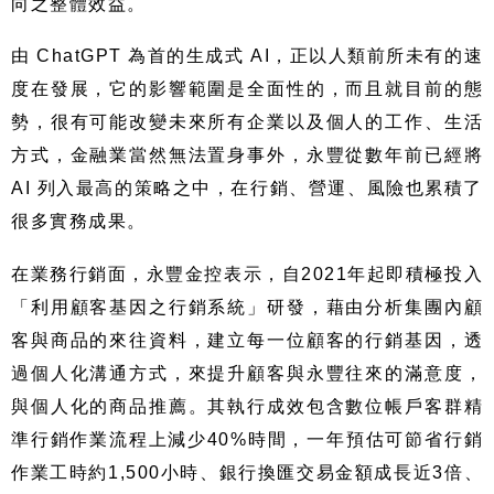
向之整體效益。
由
ChatGPT
為首的生成式
AI
，正以人類前所未有的速
度在發展，它的影響範圍是全面性的，而且就目前的態
勢，很有可能改變未來所有企業以及個人的工作、生活
方式，金融業當然無法置身事外，永豐從數年前已經將
AI
列入最高的策略之中，在行銷、營運、風險也累積了
很多實務成果。
在業務行銷面，永豐金控表示，自
2021
年起即積極投入
「利用顧客基因之行銷系統」研發，藉由分析集團內顧
客與商品的來往資料，建立每一位顧客的行銷基因，透
過個人化溝通方式，來提升顧客與永豐往來的滿意度，
與個人化的商品推薦。其執行成效包含數位帳戶客群精
準行銷作業流程上減少
40%
時間，一年預估可節省行銷
作業工時約
1,500
小時、銀行換匯交易金額成長近
3
倍、